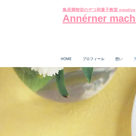
creativ
鳥居満智栄のデコ和菓子教室
Annérner mach
HOME
プロフィール
想い