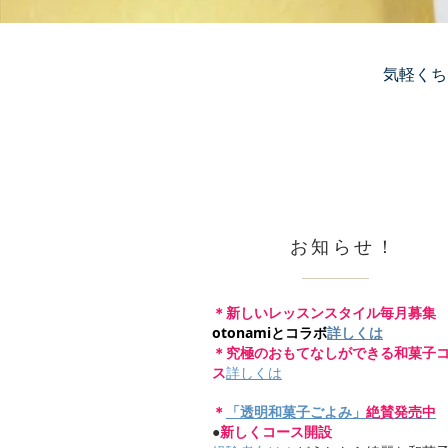
気軽くち
お知らせ！
＊新しいレッスンスタイル毎月募集
otonamiとコラボ
​詳しくは
＊究極のおもてなしができる和菓子
ス
詳しくは
＊
「透明和菓子ごよみ」
絶賛発売中
●
新しくコース開設