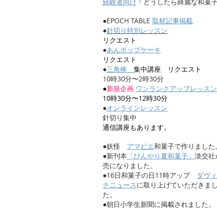
経験者向け
！
どうしたら綺麗な和菓
●EPOCH TABLE
取材記事掲載
●
針切り特別レッスン
リクエスト
●
あんポップケーキ
リクエスト
●
三角棒
集中講座 リクエスト
10時30分〜2時30分
●
新規企画
ワンランクアップレッスン
10時30分〜12時30分
●
オンラインレッスン
​針切り集中
通信講座もあります。
​●妖怪
アマビエ
和菓子で作りました
●新刊本
「ひんやり夏和菓子」
淡交社
売になりました。
​●16日和菓子の日11時アップ
ダヴィ
チニュース
に取り上げていただきま
た。
​●朝日小学生新聞に掲載されました。