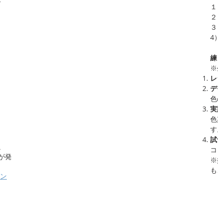
子
１
２
３
4
​
※
レ
デ
色
実
色
す
試
。
コ
が発
※
も
ン
し