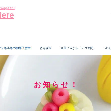
e wagashi
iere
アンネルネの和菓子教室
認定講座
全国に広がる「デコ仲間」
法人
​お知らせ！