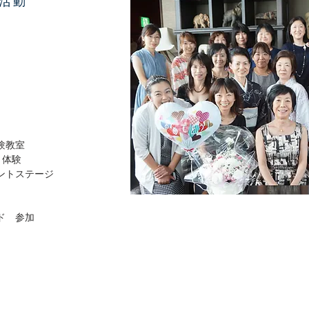
活動
験教室
り体験
ントステージ
ド 参加