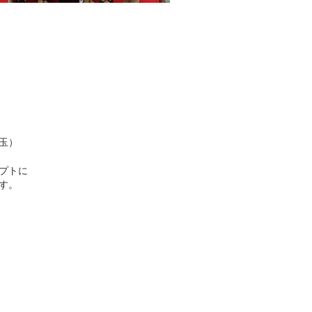
埼玉）
プトに
す。