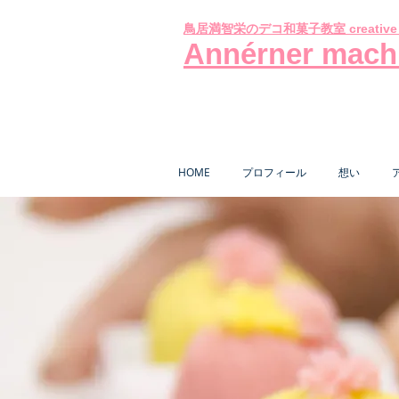
creativ
鳥居満智栄のデコ和菓子教室
Annérner mach
HOME
プロフィール
想い