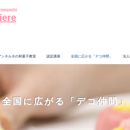
e wagashi
iere
アンネルネの和菓子教室
認定講座
全国に広がる「デコ仲間」
法人
全国に広がる「デコ仲間」