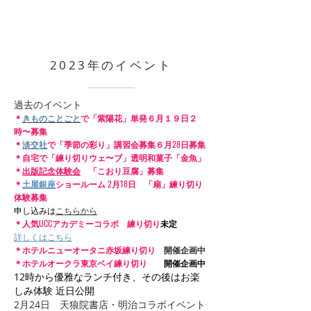
2023年のイベント
過去のイベント
＊
きものことごと
で「紫陽花」単発６月１９日２
時〜募集
＊
淡交社
で「季節の彩り」講習会募集６月28日募集
＊自宅で
「練り切りウェ〜ブ」透明和菓子「金魚」
＊
出版記念体験会
「こおり豆腐」募集
＊
土屋銀座
ショールーム 2月18日 「扇」練り切り
体験募集
申し込みは
こちらから
＊人気UCCアカデミーコラボ 練り切り
未定
​詳しくはこちら
＊ホテルニューオータニ赤坂練り切り
開催企画中
＊ホテルオークラ東京ベイ練り切り
開催企画中
12時から優雅なランチ付き、その後はお楽
しみ体験 近日公開
​2月24日 天狼院書店・明治コラボイベント