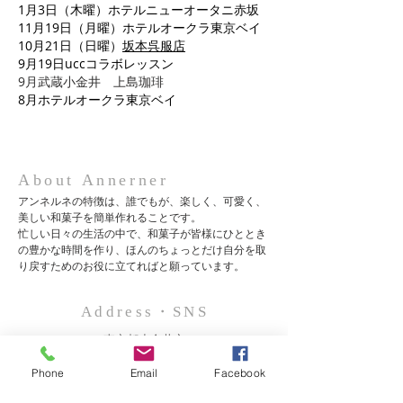
1月3日（木曜）ホテルニューオータニ赤坂
11月19日（月曜）ホテルオークラ東京ベイ
10月21日（日曜）
坂本呉服店
9月19日uccコラボレッスン
​9月武蔵小金井 上島珈琲
8月ホテルオークラ東京ベイ
About Annerner
アンネルネの特徴は、誰でもが、楽しく、可愛く、
美しい和菓子を簡単作れることです。
忙しい日々の生活の中で、和菓子が皆様にひととき
の豊かな時間を作り、ほんのちょっとだけ自分を取
り戻すためのお役に立てればと願っています。
Address・SNS
東京都小金井市
Phone
Email
Facebook